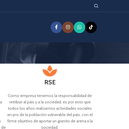
RSE
Como empresa tenemos la responsabilidad de
ra
retribuir al país y a la sociedad, es por esto que
todos los años realizamos actividades sociales
en pro de la población vulnerable del país, con el
n
firme objetivo de aportar un granito de arena a la
s de
sociedad.