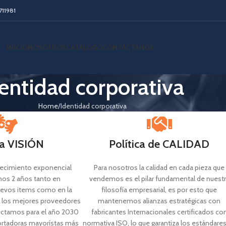
711981
INICIO
NOSOTROS
CATÁLOGO
CONTÁCTANOS
entidad corporativa
Home
Identidad corporativa
a VISIÓN
Política de CALIDAD
crecimiento exponencial
Para nosotros la calidad en cada pieza que
imos 2 años tanto en
vendemos es el pilar fundamental de nuest
uevos items como en la
filosofía empresarial, es por esto que
on los mejores proveedores
mantenemos alianzas estratégicas con
ectamos para el año 2030
fabricantes Internacionales certificados co
ortadoras mayorístas más
normativa ISO, lo que garantiza los estándare