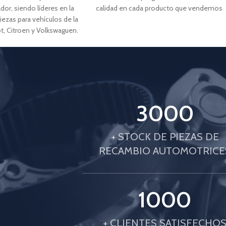
or, siendo líderes en la
calidad en cada producto que vendemos
iezas para vehículos de la
t, Citroen y Volkswaguen.
3000
+ STOCK DE PIEZAS DE
RECAMBIO AUTOMOTRICE
1000
+ CLIENTES SATISFECHO