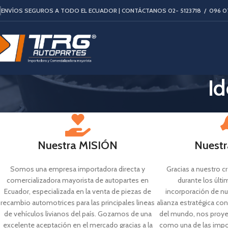
ENVÍOS SEGUROS A TODO EL ECUADOR | CONTÁCTANOS 02- 5123718 / 0
96 0
Id
Nuestra MISIÓN
Nuestr
Somos una empresa importadora directa y
Gracias a nuestro 
comercializadora mayorista de autopartes en
durante los últ
Ecuador, especializada en la venta de piezas de
incorporación de n
recambio automotrices para las principales lineas
alianza estratégica c
de vehículos livianos del país. Gozamos de una
del mundo, nos proy
excelente aceptación en el mercado gracias a la
como una de las imp