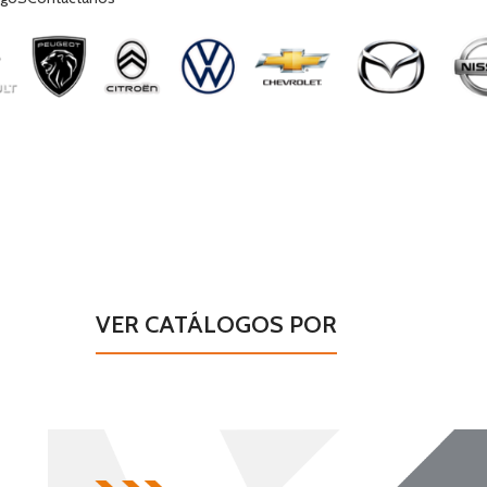
02
03
VER CATÁLOGOS POR