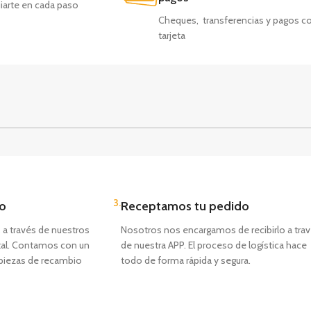
iarte en cada paso
Cheques, transferencias y pagos c
tarjeta
3.
do
Receptamos tu pedido
s a través de nuestros
Nosotros nos encargamos de recibirlo a tra
ital. Contamos con un
de nuestra APP. El proceso de logística hace
piezas de recambio
todo de forma rápida y segura.