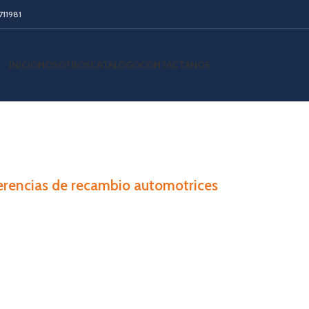
711981
INICIO
NOSOTROS
CATÁLOGO
CONTÁCTANOS
erencias de recambio automotrices
directos de los mejo
utomotrices en Ecuad