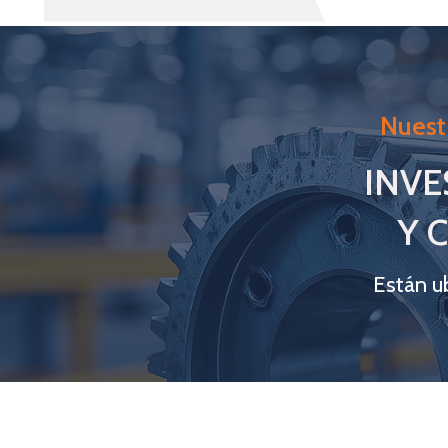
Nuest
INVE
Y 
Están u