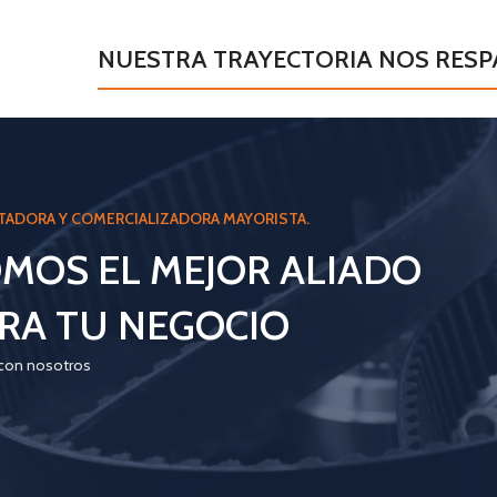
NUESTRA TRAYECTORIA NOS RES
TADORA Y COMERCIALIZADORA MAYORISTA.
MOS EL MEJOR ALIADO
RA TU NEGOCIO
 con nosotros