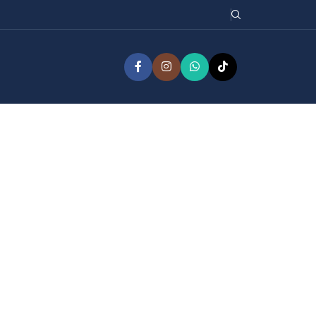
res
or